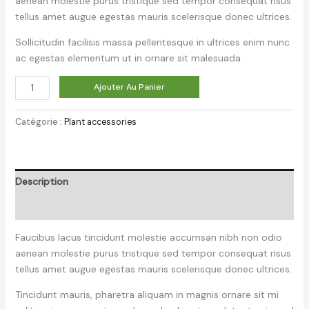
aenean molestie purus tristique sed tempor consequat risus
tellus amet augue egestas mauris scelerisque donec ultrices.
Sollicitudin facilisis massa pellentesque in ultrices enim nunc
ac egestas elementum ut in ornare sit malesuada.
quantité
Ajouter Au Panier
de
Trowel
Catégorie :
Plant accessories
with
Plastic
Sleeve
Description
Avis (0)
Faucibus lacus tincidunt molestie accumsan nibh non odio
aenean molestie purus tristique sed tempor consequat risus
tellus amet augue egestas mauris scelerisque donec ultrices.
Tincidunt mauris, pharetra aliquam in magnis ornare sit mi