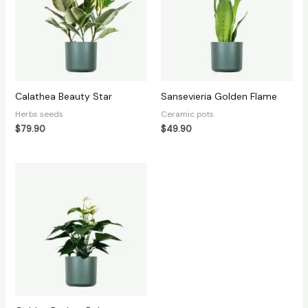
Calathea Beauty Star
Sansevieria Golden Flame
Herbs seeds
Ceramic pots
$
79.90
$
49.90