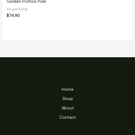
Golden Pothos Pole
Air purifying
$
74.90
Home
Shop
About
Contact