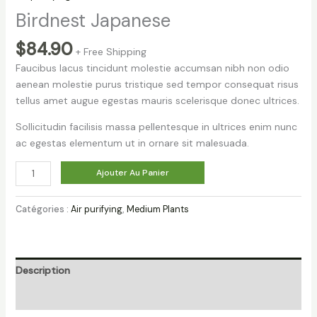
Birdnest Japanese
$
84.90
+ Free Shipping
Faucibus lacus tincidunt molestie accumsan nibh non odio
aenean molestie purus tristique sed tempor consequat risus
tellus amet augue egestas mauris scelerisque donec ultrices.
Sollicitudin facilisis massa pellentesque in ultrices enim nunc
ac egestas elementum ut in ornare sit malesuada.
quantité
Ajouter Au Panier
de
Birdnest
Catégories :
Air purifying
,
Medium Plants
Japanese
Description
Avis (0)